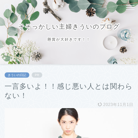
そそっかしい主婦きういのブログ
懸賞が大好きです！！
きういの日記
PR
一言多いよ！！感じ悪い人とは関わら
ない！
2023年11月1日