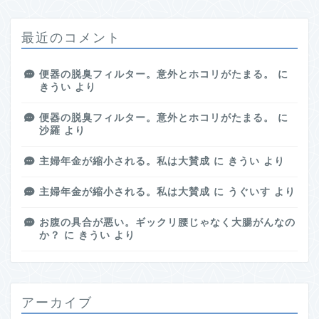
最近のコメント
便器の脱臭フィルター。意外とホコリがたまる。
に
きうい
より
便器の脱臭フィルター。意外とホコリがたまる。
に
沙羅
より
主婦年金が縮小される。私は大賛成
に
きうい
より
主婦年金が縮小される。私は大賛成
に
うぐいす
より
お腹の具合が悪い。ギックリ腰じゃなく大腸がんなの
か？
に
きうい
より
アーカイブ