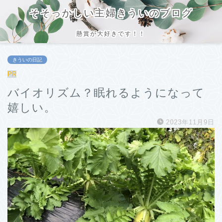
そそっかしい主婦きういのブログ
懸賞が大好きです！！
きういの日記
PR
バイオリズム？眠れるようになって
嬉しい。
2023年11月9日