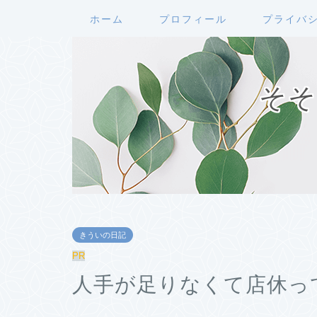
ホーム
プロフィール
プライバ
そそ
きういの日記
PR
人手が足りなくて店休っ