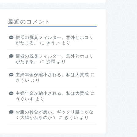
最近のコメント
便器の脱臭フィルター。意外とホコリ
がたまる。
に
きうい
より
便器の脱臭フィルター。意外とホコリ
がたまる。
に
沙羅
より
主婦年金が縮小される。私は大賛成
に
きうい
より
主婦年金が縮小される。私は大賛成
に
うぐいす
より
お腹の具合が悪い。ギックリ腰じゃな
く大腸がんなのか？
に
きうい
より