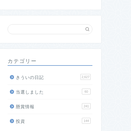
カテゴリー
きういの日記
2,627
当選しました
60
懸賞情報
241
投資
144