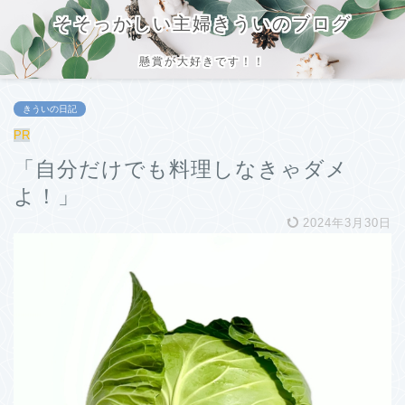
そそっかしい主婦きういのブログ
懸賞が大好きです！！
きういの日記
PR
「自分だけでも料理しなきゃダメ
よ！」
2024年3月30日