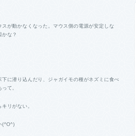
ウスが動かなくなった。マウス側の電源が安定しな
因かな？
床下に潜り込んだり、ジャガイモの種がネズミに食べ
あって。
らキリがない。
^O^)