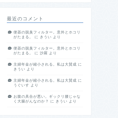
最近のコメント
便器の脱臭フィルター。意外とホコリ
がたまる。
に
きうい
より
便器の脱臭フィルター。意外とホコリ
がたまる。
に
沙羅
より
主婦年金が縮小される。私は大賛成
に
きうい
より
主婦年金が縮小される。私は大賛成
に
うぐいす
より
お腹の具合が悪い。ギックリ腰じゃな
く大腸がんなのか？
に
きうい
より