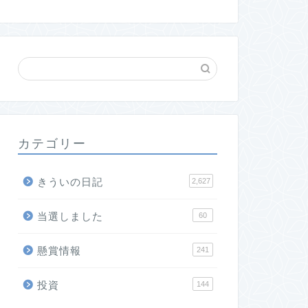
カテゴリー
きういの日記
2,627
当選しました
60
懸賞情報
241
投資
144