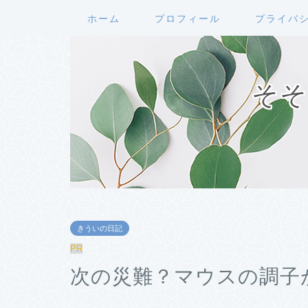
ホーム
プロフィール
プライバ
そそ
きういの日記
PR
次の災難？マウスの調子