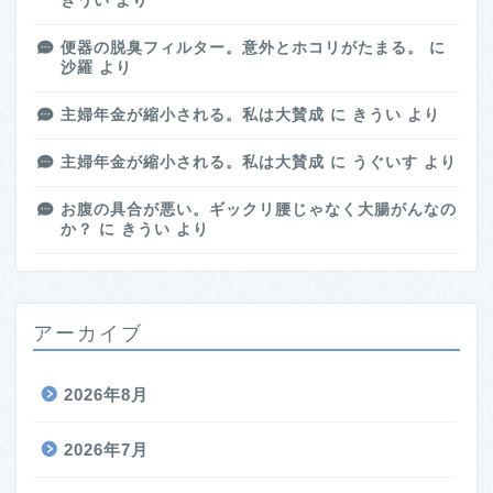
きうい
より
便器の脱臭フィルター。意外とホコリがたまる。
に
沙羅
より
主婦年金が縮小される。私は大賛成
に
きうい
より
主婦年金が縮小される。私は大賛成
に
うぐいす
より
お腹の具合が悪い。ギックリ腰じゃなく大腸がんなの
か？
に
きうい
より
アーカイブ
2026年8月
2026年7月