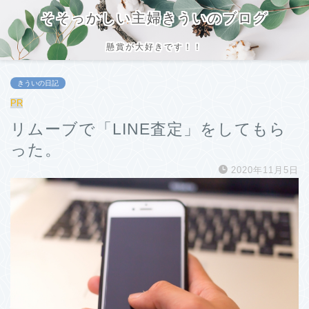
そそっかしい主婦きういのブログ
懸賞が大好きです！！
きういの日記
PR
リムーブで「LINE査定」をしてもら
った。
2020年11月5日