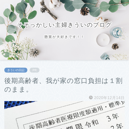
そそっかしい主婦きういのブログ
懸賞が大好きです！！
きういの日記
PR
後期高齢者、我が家の窓口負担は１割
のまま。
2020年12月14日