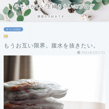
そそっかしい主婦きういのブログ
懸賞が大好きです！！
きういの日記
PR
もうお互い限界。腹水を抜きたい。
2021年3月17日