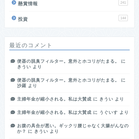
241
懸賞情報
144
投資
最近のコメント
便器の脱臭フィルター。意外とホコリがたまる。
に
きうい
より
便器の脱臭フィルター。意外とホコリがたまる。
に
沙羅
より
主婦年金が縮小される。私は大賛成
に
きうい
より
主婦年金が縮小される。私は大賛成
に
うぐいす
より
お腹の具合が悪い。ギックリ腰じゃなく大腸がんなの
か？
に
きうい
より