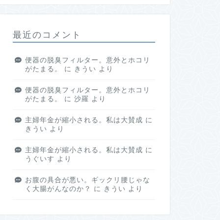
最近のコメント
便器の脱臭フィルター。意外とホコリ
がたまる。
に
きうい
より
便器の脱臭フィルター。意外とホコリ
がたまる。
に
沙羅
より
主婦年金が縮小される。私は大賛成
に
きうい
より
主婦年金が縮小される。私は大賛成
に
うぐいす
より
お腹の具合が悪い。ギックリ腰じゃな
く大腸がんなのか？
に
きうい
より