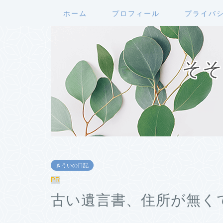
ホーム
プロフィール
プライバ
そそ
きういの日記
PR
古い遺言書、住所が無く