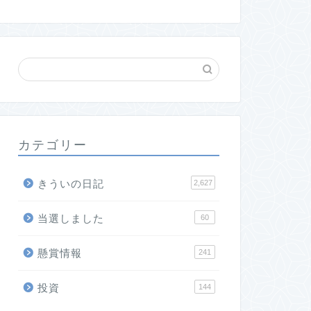
カテゴリー
きういの日記
2,627
当選しました
60
懸賞情報
241
投資
144