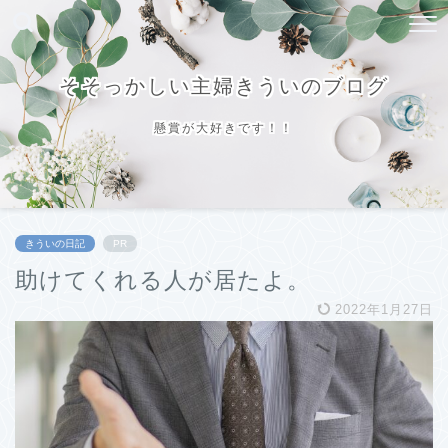
そそっかしい主婦きういのブログ
懸賞が大好きです！！
きういの日記
PR
助けてくれる人が居たよ。
2022年1月27日