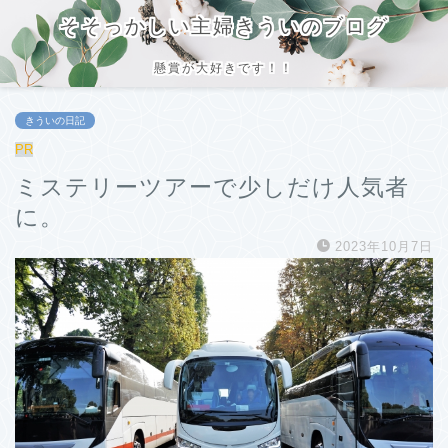
そそっかしい主婦きういのブログ
懸賞が大好きです！！
きういの日記
PR
ミステリーツアーで少しだけ人気者
に。
2023年10月7日