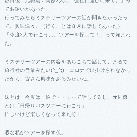
数日後、元職場の同僚2人に「会社に遊びに来て。」っ
てお誘いがあった。
行ってみたらミステリーツアーの話が聞きたかったっ
て。興味津々。（行くことは８月に話してあった）
「今度3人で行こうよ。ツアーを探して！」って頼まれ
た。
ミステリーツアーの内容をあちこちで話して、まるで
旅行社の営業みたい(^_^;) コロナで出掛けられなかっ
たから、皆さん興味があるみたいね。
妹とは「今度は一泊で・・」って話してるし、元同僚
とは「日帰りバスツアーに行こう」
忙しいけど楽しくなって来たぞ！
暇な私がツアーを探す係。