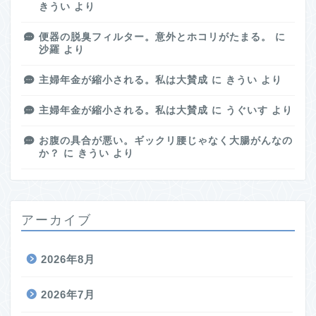
きうい
より
便器の脱臭フィルター。意外とホコリがたまる。
に
沙羅
より
主婦年金が縮小される。私は大賛成
に
きうい
より
主婦年金が縮小される。私は大賛成
に
うぐいす
より
お腹の具合が悪い。ギックリ腰じゃなく大腸がんなの
か？
に
きうい
より
アーカイブ
2026年8月
2026年7月