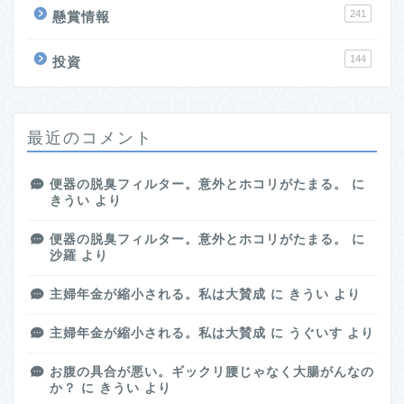
241
懸賞情報
144
投資
最近のコメント
便器の脱臭フィルター。意外とホコリがたまる。
に
きうい
より
便器の脱臭フィルター。意外とホコリがたまる。
に
沙羅
より
主婦年金が縮小される。私は大賛成
に
きうい
より
主婦年金が縮小される。私は大賛成
に
うぐいす
より
お腹の具合が悪い。ギックリ腰じゃなく大腸がんなの
か？
に
きうい
より