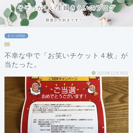
そそっかしい主婦きういのブログ
懸賞が大好きです！！
きういの日記
PR
不幸な中で「お笑いチケット４枚」が
当たった。
2023年12月30日