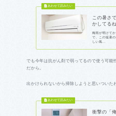
この暑さ
かしてる
梅雨が明けてか
で、この猛暑の
しい風...
でも今年は抗がん剤で弱ってるので使う可能
だから。
出かけられないから掃除しようと思いついたわけ(
衝撃の「