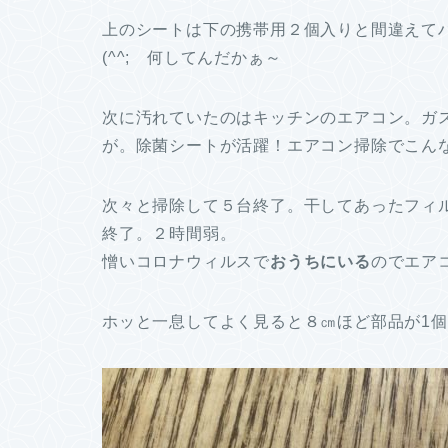
上のシートは下の携帯用２個入りと間違えて
(^^; 何してんだかぁ～
次に汚れていたのはキッチンのエアコン。ガ
が。除菌シートが活躍！エアコン掃除でこんなに
次々と掃除して５台終了。干してあったフィ
終了。２時間弱。
憎いコロナウィルスで
おうちにいる
のでエア
ホッと一息してよく見ると８㎝ほど部品が1