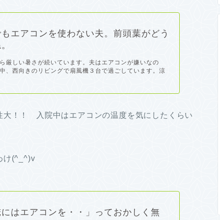
でもエアコンを使わない夫。前頭葉がどう
ね。
ら厳しい暑さが続いています。夫はエアコンが嫌いなの
中、西向きのリビングで扇風機３台で過ごしています。涼
性大！！ 入院中はエアコンの温度を気にしたくらい
^_^)v
俺にはエアコンを・・」っておかしく無