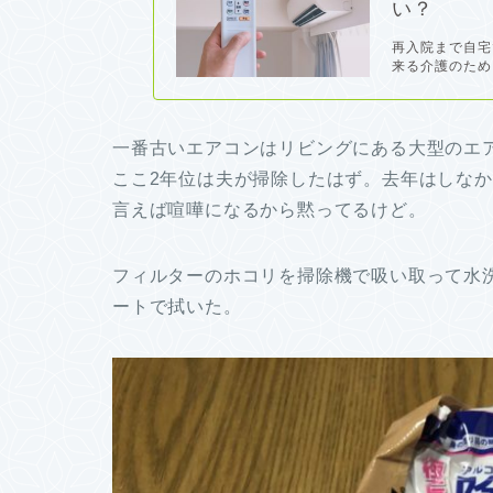
い？
再入院まで自宅
来る介護のため
一番古いエアコンはリビングにある大型のエ
ここ2年位は夫が掃除したはず。去年はしな
言えば喧嘩になるから黙ってるけど。
フィルターのホコリを掃除機で吸い取って水
ートで拭いた。