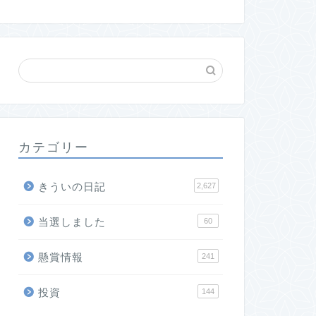
カテゴリー
きういの日記
2,627
当選しました
60
懸賞情報
241
投資
144