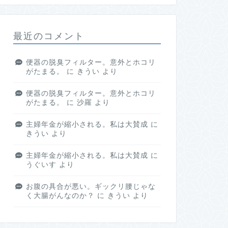
最近のコメント
便器の脱臭フィルター。意外とホコリ
がたまる。
に
きうい
より
便器の脱臭フィルター。意外とホコリ
がたまる。
に
沙羅
より
主婦年金が縮小される。私は大賛成
に
きうい
より
主婦年金が縮小される。私は大賛成
に
うぐいす
より
お腹の具合が悪い。ギックリ腰じゃな
く大腸がんなのか？
に
きうい
より