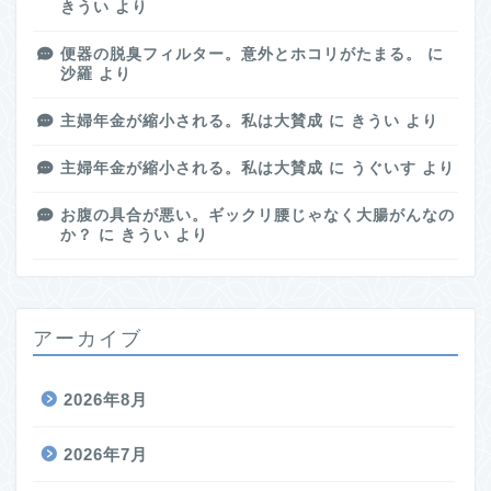
きうい
より
便器の脱臭フィルター。意外とホコリがたまる。
に
沙羅
より
主婦年金が縮小される。私は大賛成
に
きうい
より
主婦年金が縮小される。私は大賛成
に
うぐいす
より
お腹の具合が悪い。ギックリ腰じゃなく大腸がんなの
か？
に
きうい
より
アーカイブ
2026年8月
2026年7月