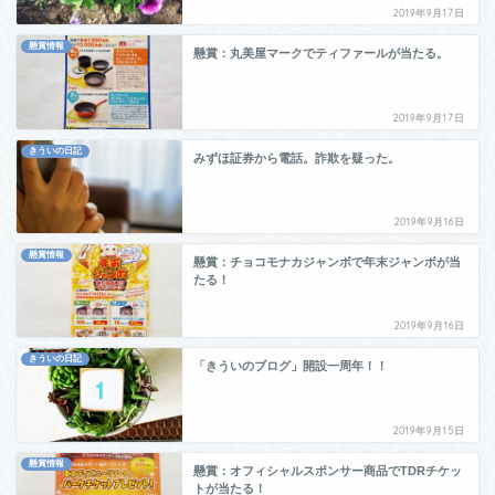
2019年9月17日
懸賞情報
懸賞：丸美屋マークでティファールが当たる。
2019年9月17日
きういの日記
みずほ証券から電話。詐欺を疑った。
2019年9月16日
懸賞情報
懸賞：チョコモナカジャンボで年末ジャンボが当
たる！
2019年9月16日
きういの日記
「きういのブログ」開設一周年！！
2019年9月15日
懸賞情報
懸賞：オフィシャルスポンサー商品でTDRチケッ
トが当たる！