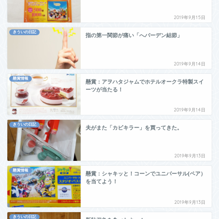
2019年9月15日
きういの日記
指の第一関節が痛い「へバーデン結節」
2019年9月14日
懸賞情報
懸賞：アヲハタジャムでホテルオークラ特製スイ
ーツが当たる！
2019年9月14日
きういの日記
夫がまた「カビキラー」を買ってきた。
2019年9月13日
懸賞情報
懸賞：シャキッと！コーンでユニバーサル(ペア）
を当てよう！
2019年9月13日
きういの日記