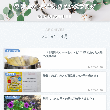
そそっかしい主婦きういのブログ
懸賞が大好きです！！
― ARCHIVES ―
2019年 9月
きういの日記
コメダ珈琲のケーキセットと1日で2回あったお湯
の災難の話。
2019年9月18日
懸賞情報
懸賞：急げ！カスミ商品券 3,000円が当たる！
2019年9月18日
きういの日記
切戻しした30円と50円の花が咲きました！