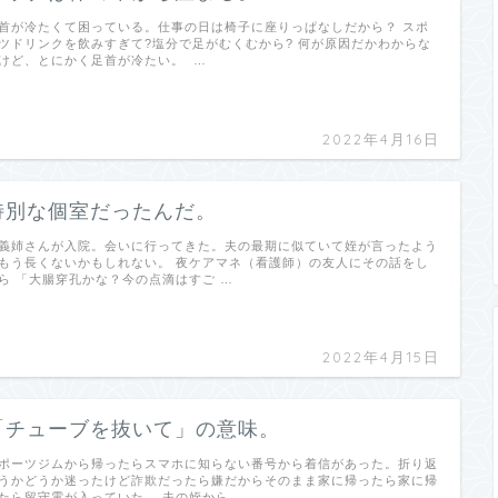
首が冷たくて困っている。仕事の日は椅子に座りっぱなしだから？ スポ
ツドリンクを飲みすぎて?塩分で足がむくむから? 何が原因だかわからな
けど、とにかく足首が冷たい。 …
2022年4月16日
特別な個室だったんだ。
義姉さんが入院。会いに行ってきた。夫の最期に似ていて姪が言ったよう
もう長くないかもしれない。 夜ケアマネ（看護師）の友人にその話をし
ら 「大腸穿孔かな？今の点滴はすご …
2022年4月15日
「チューブを抜いて」の意味。
ポーツジムから帰ったらスマホに知らない番号から着信があった。折り返
うかどうか迷ったけど詐欺だったら嫌だからそのまま家に帰ったら家に帰
たら留守電が入っていた。 夫の姪から …