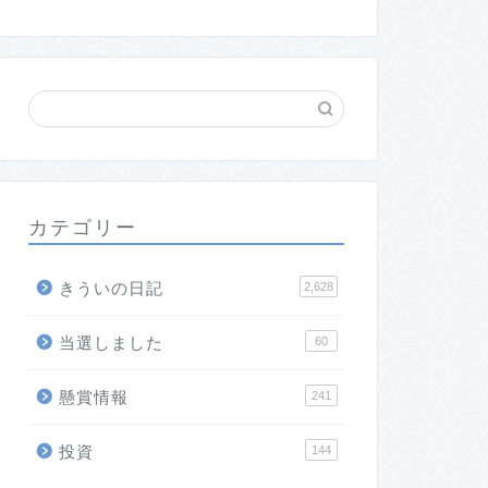
カテゴリー
きういの日記
2,628
当選しました
60
懸賞情報
241
投資
144