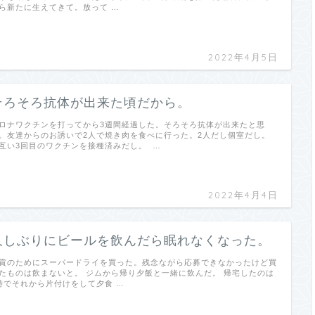
ら新たに生えてきて。放って …
2022年4月5日
そろそろ抗体が出来た頃だから。
ロナワクチンを打ってから3週間経過した。そろそろ抗体が出来たと思
。友達からのお誘いで2人で焼き肉を食べに行った。2人だし個室だし。
互い3回目のワクチンを接種済みだし。 …
2022年4月4日
久しぶりにビールを飲んだら眠れなくなった。
賞のためにスーパードライを買った。残念ながら応募できなかったけど買
たものは飲まないと。 ジムから帰り夕飯と一緒に飲んだ。 帰宅したのは
時でそれから片付けをして夕食 …