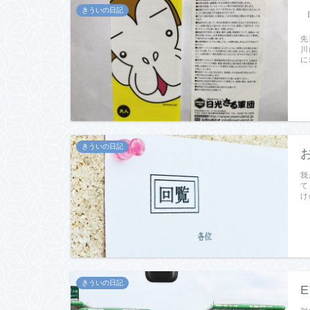
きういの日記
先
川
に
きういの日記
我
て
け
きういの日記