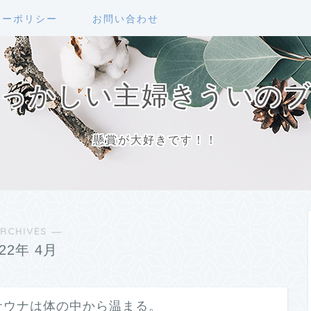
シーポリシー
お問い合わせ
っかしい主婦きういの
懸賞が大好きです！！
RCHIVES ―
022年 4月
サウナは体の中から温まる。