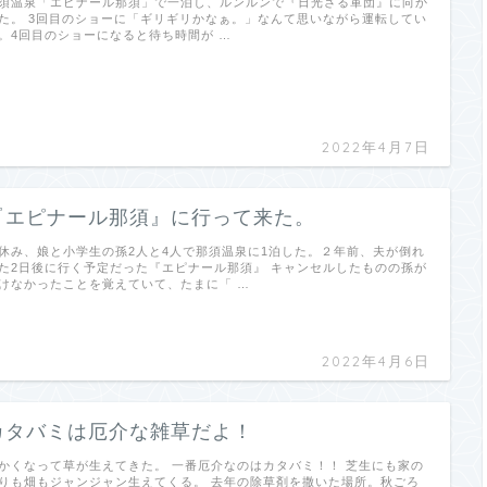
須温泉「エピナール那須」で一泊し、ルンルンで『日光さる軍団』に向か
た。 3回目のショーに「ギリギリかなぁ。」なんて思いながら運転してい
。4回目のショーになると待ち時間が …
2022年4月7日
『エピナール那須』に行って来た。
休み、娘と小学生の孫2人と4人で那須温泉に1泊した。２年前、夫が倒れ
た2日後に行く予定だった『エピナール那須』 キャンセルしたものの孫が
けなかったことを覚えていて、たまに「 …
2022年4月6日
カタバミは厄介な雑草だよ！
かくなって草が生えてきた。 一番厄介なのはカタバミ！！ 芝生にも家の
りも畑もジャンジャン生えてくる。 去年の除草剤を撒いた場所。秋ごろ