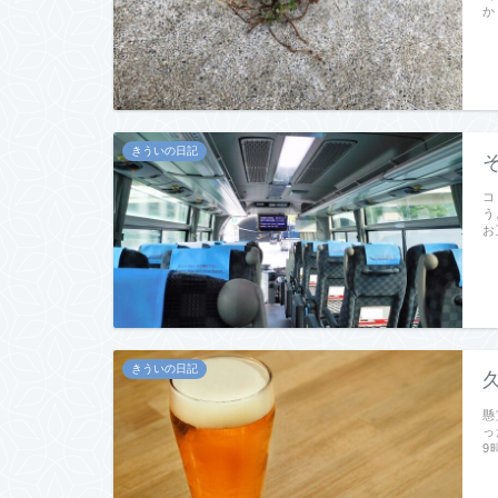
か
きういの日記
コ
う
お
きういの日記
懸
っ
9