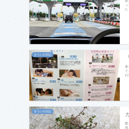
那
っ
た
きういの日記
春
て
行
きういの日記
暖
周