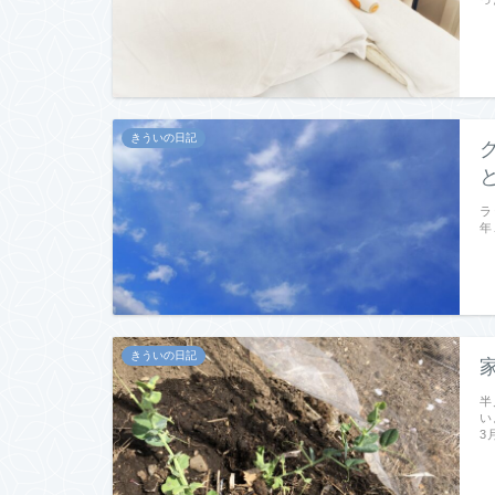
きういの日記
ラ
年
きういの日記
半
い
3