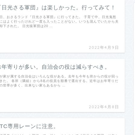
『日光さる軍団』は楽しかった。行ってみて！
日、おさるランド『日光さる軍団』に行ってきた。 子育て中、日光鬼怒
にはよく行ったけれど一度も入ったことがない。いつも混んでいたから夫
却下された。 日光猿軍団は20 …
2022年4月9日
お年寄りが多い。自治会の役は減らすべき。
が家が属する自治会はいろんな役がある。去年も今年も班からの役が回っ
きた。 各班（隣組）から8名の役員を順番で選出する。近年はお年寄りだ
の世帯が多く、出来ない家もあるから …
2022年4月8日
ETC専用レーンに注意。