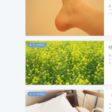
足
ー
い
きういの日記
お
に
た
きういの日記
ス
そ
っ