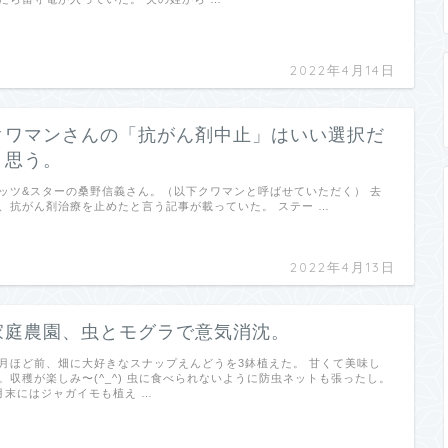
2022年4月14日
クワマンさんの「抗がん剤中止」はいい選択だ
と思う。
ッツ&スターの桑野信義さん。（以下クワマンと呼ばせていただく） 去
、抗がん剤治療を止めたと言う記事が載っていた。 ステー …
2022年4月13日
家庭農園、虫とモグラで意気消沈。
月ほど前、畑に大好きなスナップえんどうを3鉢植えた。 甘くて美味し
。収穫が楽しみ〜(^_^) 虫に食べられないように防虫ネットも張ったし。
月末にはジャガイモも植え …