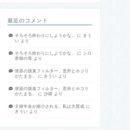
最近のコメント
そろそろ終わりにしようかな。
に
きう
い
より
そろそろ終わりにしようかな。
に
シロ
君猫の母
より
便器の脱臭フィルター。意外とホコリ
がたまる。
に
きうい
より
便器の脱臭フィルター。意外とホコリ
がたまる。
に
沙羅
より
主婦年金が縮小される。私は大賛成
に
きうい
より