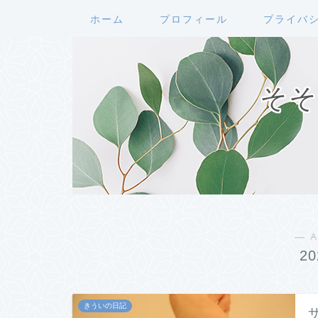
ホーム
プロフィール
プライバ
そそ
― A
2
きういの日記