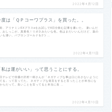
2022年4月12日
今度は「ＱＰコーワプラス」を買った。。
前、アリナミンEXプラスαをお試しで8日分飲む記事を書いた。 凄いんだ
。おしっこが。真黄色！リポＤみたいな色。色はまだいいんだけど、薬の
いも凄い。パブロンゴールドを2つ …
2022年4月11日
「私は運がいい」って思うことにする。
日テレビで俳優の沢村一樹さんが「ネガティブな事は口に出さないように
てる」って言ってた。 ネガティブな発言をすると言ったことが本当にな
からだって。良いことを言ってると本当に良 …
2022年4月10日