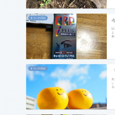
きういの日記
以
よ
臭
きういの日記
先
し
る